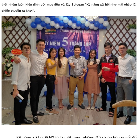
thời nhóm luôn kiên định với mục tiêu và lấy Sologan
“Kỹ năng xã hội như mái chèo lái
chiếc thuyền ra khơi”,
Kỹ năng xã hội (KNXH) là một trong những điều kiện tiên quyết để