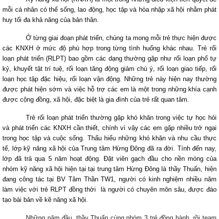
mỗi cá nhân có thể sống, lao động, học tập và hòa nhập xã hội nhằm phát
huy tối đa khả năng của bản thân.
Ở từng giai đoạn phát triển, chúng ta mong mỗi trẻ thực hiện được
các KNXH ở mức độ phù hợp trong từng tình huống khác nhau. Trẻ rối
loạn phát triển (RLPT) bao gồm các dạng thường gặp như rối loạn phổ tự
kỷ, khuyết tật trí tuệ, rối loạn tăng động giảm chú ý, rối loạn giao tiếp, rối
loạn học tập đặc hiệu, rối loạn vận động. Những trẻ này hiện nay thường
được phát hiện sớm và việc hỗ trợ các em là một trong những khía cạnh
được cộng đồng, xã hội, đặc biệt là gia đình của trẻ rất quan tâm.
Trẻ rối loạn phát triển thường gặp khó khăn trong việc tự học hỏi
và phát triển các KNXH cần thiết, chính vì vậy các em gặp nhiều trở ngại
trong học tập và cuộc sống. Thấu hiểu những khó khăn và nhu cầu thực
tế, lớp kỹ năng xã hội của Trung tâm Hừng Đông đã ra đời. Tính đến nay,
lớp đã trả qua 5 năm hoạt động. Đặt viên gạch đầu cho nền móng của
nhóm kỹ năng xã hội hiện tại tại trung tâm Hừng Đông là thầy Thuấn, hiện
đang công tác tại BV Tâm Thần TW1, người có kinh nghiệm nhiều năm
làm việc với trẻ RLPT đồng thời là người có chuyên môn sâu, được đào
tạo bài bản về kẽ năng xã hội.
Những năm đầu, thầy Thuấn cùng nhóm 3 trẻ đồng hành, rồi team