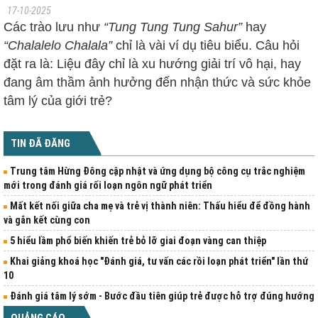
17-10-2025
Các trào lưu như
“Tung Tung Tung Sahur”
hay
“Chalalelo Chalala”
chỉ là vài ví dụ tiêu biểu. Câu hỏi
đặt ra là: Liệu đây chỉ là xu hướng giải trí vô hại, hay
đang âm thầm ảnh hưởng đến nhận thức và sức khỏe
tâm lý của giới trẻ?
TIN ĐÃ ĐĂNG
Trung tâm Hừng Đông cập nhật và ứng dụng bộ công cụ trắc nghiệm
mới trong đánh giá rối loạn ngôn ngữ phát triển
Mất kết nối giữa cha mẹ và trẻ vị thành niên: Thấu hiểu để đồng hành
và gắn kết cùng con
5 hiểu lầm phổ biến khiến trẻ bỏ lỡ giai đoạn vàng can thiệp
Khai giảng khoá học "Đánh giá, tư vấn các rồi loạn phát triển" lần thứ
10
Đánh giá tâm lý sớm - Bước đầu tiên giúp trẻ được hỗ trợ đúng hướng