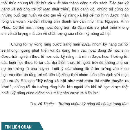
thôi thúc chúng tôi đặt bút và xuất bản thành công cuốn sách
“Đào tạo kỹ
năng xã hội cho trẻ rối loạn phát triển”
. Bên cạnh đó, chúng tôi cũng có
những buổi tập huấn và đào tạo về kỹ năng xã hội để mô hình được nhân
rộng và vươn xa đến những tỉnh thành lân cận như Thái Nguyên, Vĩnh
Phúc. Có thể nói, những hoạt động trên đã đánh dấu sự phát triển không
chỉ về số lượng mà còn về chất lượng của nhóm kỹ năng xã hội.
Chúng tôi hy vọng rằng bước sang năm 2021, nhóm kỹ năng xã hội
sẽ không ngừng phát triển và đa dạng hơn các hoạt động để học sinh
được trải nghiệm thực tế hơn các kỹ năng mà mình được học. Hướng tới
các buổi học thực tế tại các địa điểm thực tế ngoài trời để không phụ sự
sự tin tưởng từ phụ huynh. Triết lý của chúng tôi là tin tưởng vào khoa
học và niềm tin rằng trẻ sẽ tiến bộ đồng thời nhóm luôn kiên định với mục
tiêu và lấy Sologan
“Kỹ năng xã hội như mái chèo lái chiếc thuyền ra
khơi”,
chúng tôi tin tưởng rằng biển lớn ngoài kia khi trẻ học được thật
nhiều kỹ năng cũng giống như mái chèo vươn ra biển lớn.
Ths Vũ Thuấn – Trưởng nhóm kỹ năng xã hội tại trung tâm
TIN LIÊN QUAN