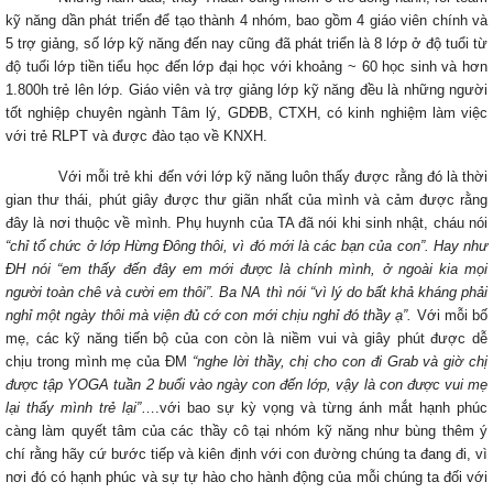
kỹ năng dần phát triển để tạo thành 4 nhóm, bao gồm 4 giáo viên chính và
5 trợ giảng, số lớp kỹ năng đến nay cũng đã phát triển là 8 lớp ở độ tuổi từ
độ tuổi lớp tiền tiểu học đến lớp đại học với khoảng ~ 60 học sinh và hơn
1.800h trẻ lên lớp. Giáo viên và trợ giảng lớp kỹ năng đều là những người
tốt nghiệp chuyên ngành Tâm lý, GDĐB, CTXH, có kinh nghiệm làm việc
với trẻ RLPT và được đào tạo về KNXH.
Với mỗi trẻ khi đến với lớp kỹ năng luôn thấy được rằng đó là thời
gian thư thái, phút giây được thư giãn nhất của mình và cảm được rằng
đây là nơi thuộc về mình. Phụ huynh của TA đã nói khi sinh nhật, cháu nói
“chỉ tổ chức ở lớp Hừng Đông thôi, vì đó mới là các bạn của con”. Hay như
ĐH nói “em thấy đến đây em mới được là chính mình, ở ngoài kia mọi
người toàn chê và cười em thôi”. Ba NA thì nói “vì lý do bất khả kháng phải
nghỉ một ngày thôi mà viện đủ cớ con mới chịu nghỉ đó thầy ạ”.
Với mỗi bố
mẹ, các kỹ năng tiến bộ của con còn là niềm vui và giây phút được dễ
chịu trong mình mẹ của ĐM
“nghe lời thầy, chị cho con đi Grab và giờ chị
được tập YOGA tuần 2 buổi vào ngày con đến lớp, vậy là con được vui mẹ
lại thấy mình trẻ lại”
….với bao sự kỳ vọng và từng ánh mắt hạnh phúc
càng làm quyết tâm của các thầy cô tại nhóm kỹ năng như bùng thêm ý
chí rằng hãy cứ bước tiếp và kiên định với con đường chúng ta đang đi, vì
nơi đó có hạnh phúc và sự tự hào cho hành động của mỗi chúng ta đối với