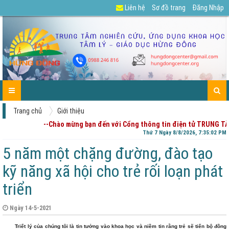
Liên hệ
Sơ đồ trang
Đăng Nhập
GIỚI
TIN
CÁC
DỰ
TUYỂN
TÀI
CHIA
ENGLISH
LIÊN
TRANG
THIỆU
TỨC-
DỊCH
ÁN
DỤNG
LIỆU
SẺ
HỆ
CHỦ
HOẠT
VỤ
CỦA
-
ĐỘNG
PHỤ
GÓP
HUYNH
Ý
Trang chủ
Giới thiệu
--Chào mừng bạn đến với Cổng thông tin điện tử TRUNG TÂ
Thứ 7 Ngày 8/8/2026, 7:35:03 PM
5 năm một chặng đường, đào tạo
kỹ năng xã hội cho trẻ rối loạn phát
triển
Ngày 14-5-2021
Triết lý của chúng tôi là tin tưởng vào khoa học và niềm tin rằng trẻ sẽ tiến bộ đồng