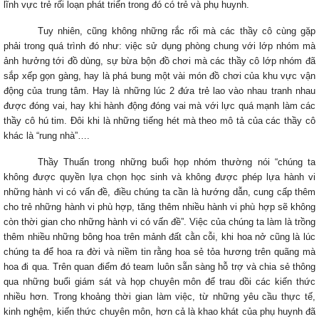
lĩnh vực trẻ rối loạn phát triển trong đó có trẻ và phụ huynh.
Tuy nhiên, cũng không những rắc rối mà các thầy cô cùng gặp
phải trong quá trình đó như: việc sử dụng phòng chung với lớp nhóm mà
ảnh hưởng tới đồ dùng, sự bừa bộn đồ chơi mà các thầy cô lớp nhóm đã
sắp xếp gọn gàng, hay là phá bung một vài món đồ chơi của khu vực vận
động của trung tâm. Hay là những lúc 2 đứa trẻ lao vào nhau tranh nhau
được đóng vai, hay khi hành động đóng vai mà với lực quá mạnh làm các
thầy cô hú tim. Đôi khi là những tiếng hét mà theo mô tả của các thầy cô
khác là “rung nhà”….
Thầy Thuấn trong những buổi họp nhóm thường nói “chúng ta
không được quyền lựa chọn học sinh và không được phép lựa hành vi
những hành vi có vấn đề, điều chúng ta cần là hướng dẫn, cung cấp thêm
cho trẻ những hành vi phù hợp, tăng thêm nhiều hành vi phù hợp sẽ không
còn thời gian cho những hành vi có vấn đề”. Việc của chúng ta làm là trồng
thêm nhiều những bông hoa trên mảnh đất cằn cỗi, khi hoa nở cũng là lúc
chúng ta để hoa ra đời và niềm tin rằng hoa sẻ tỏa hương trên quãng mà
hoa đi qua. Trên quan điểm đó team luôn sẵn sàng hỗ trợ và chia sẻ thông
qua những buổi giám sát và họp chuyên môn để trau dồi các kiến thức
nhiều hơn. Trong khoảng thời gian làm việc, từ những yêu cầu thực tế,
kinh nghệm, kiến thức chuyên môn, hơn cả là khao khát của phụ huynh đã