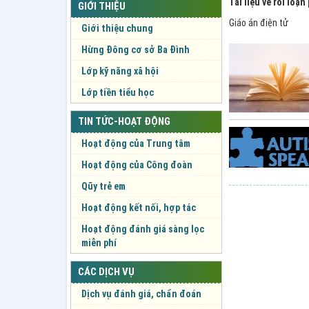
Tài liệu về rối loạn
GIỚI THIỆU
Giáo án điện tử
Giới thiệu chung
Hừng Đông cơ sở Ba Đình
Lớp kỹ năng xã hội
Lớp tiền tiểu học
TIN TỨC-HOẠT ĐỘNG
Hoạt động của Trung tâm
Hoạt động của Công đoàn
Qũy trẻ em
Hoạt động kết nối, hợp tác
Hoạt động đánh giá sàng lọc
miễn phí
CÁC DỊCH VỤ
Dịch vụ đánh giá, chẩn đoán