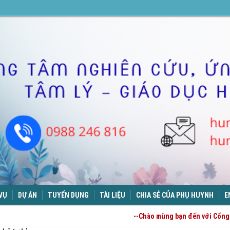
 VỤ
DỰ ÁN
TUYỂN DỤNG
TÀI LIỆU
CHIA SẺ CỦA PHỤ HUYNH
E
--Chào mừng bạn đến với Cổng 