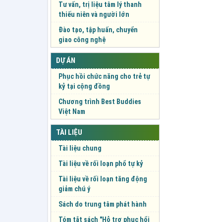
Tư vấn, trị liệu tâm lý thanh
thiếu niên và người lớn
Đào tạo, tập huấn, chuyển
giao công nghệ
DỰ ÁN
Phục hồi chức năng cho trẻ tự
kỷ tại cộng đồng
Chương trình Best Buddies
Việt Nam
TÀI LIỆU
Tài liệu chung
Tài liệu về rối loạn phổ tự kỷ
Tài liệu về rối loạn tăng động
giảm chú ý
Sách do trung tâm phát hành
Tóm tắt sách "Hỗ trợ phục hổi