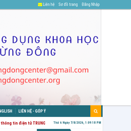
Liên hệ
Sơ đồ trang
Đăng Nhập
NGLISH
LIÊN HỆ - GÓP Ý
thông tin điện tử TRUNG TÂM NGHIÊN CỨU, ỨNG DỤNG KHOA HỌC TÂM LÝ 
Thứ 6 Ngày 7/8/2026, 1:09:18 PM