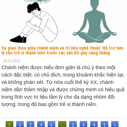
Sự giao thoa giữa chánh niệm và trị liệu nghệ thuật: Hỗ trợ tâm
lý cho trẻ vị thành niên trước các vấn đề gây căng thẳng
24-12-2025
Chánh niệm được hiểu đơn giản là chú ý theo một
cách đặc biệt: có chủ đích, trong khoảnh khắc hiện tại,
và không phán xét. Từ nửa cuối thế kỳ XX, chánh
niệm dần thâm nhập và được chứng minh có hiệu quả
trong lĩnh vực trị liệu tâm lý cho đa dạng nhóm đối
tượng, trong đó bao gồm trẻ vị thành niên.
1
2
3
4
5
...
2
3
4
5
»