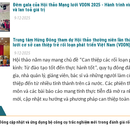
Đêm gala của Hội thảo Mạng lưới VDDN 2025 - Hành trình vi
và lan toả giá trị
9-12-2025
Trung tâm Hừng Đông tham dự Hội thảo thường niên lần th
lưới cơ sở can thiệp trẻ rối loạn phát triển Việt Nam (VDDN
9-12-2025
Hội thảo năm nay mang chủ đề “Can thiệp các rối loạn p
kinh: Từ đào tạo tốt đến thực hành tốt”, quy tụ đông đ
gia, nhà quản lý, giảng viên, bác sĩ và những người làm 
thiệp đến từ nhiều tỉnh thành trên cả nước. Các phiên 
môn và các bài báo cáo mang tính thực tiễn đã mở ra n
mới, cập nhật xu hướng và phương pháp can thiệp toàn 
ông cập nhật và ứng dụng bộ công cụ trắc nghiệm mới trong đánh giá rố