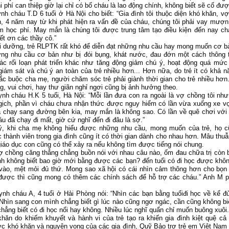
 phí can thiệp giờ lại chỉ có bố cháu là lao động chính, không biết sẽ cố đượ
ynh cháu T.D 6 tuổi ở Hà Nội cho biết: “Gia đình tôi thuộc diện khó khăn, v
h, 4 năm nay từ khi phát hiện ra vấn đề của cháu, chúng tôi phải vay mượn
m học phí. May mắn là chúng tôi được trung tâm tạo điều kiện đến nay chá
iết ơn các thầy cô.”
i dưỡng, trẻ RLPTK rất khó để diễn đạt những nhu cầu hay mong muốn cơ bả
hững nhu cầu cơ bản như bị đói bụng, khát nước, đau đớn một cách thông
c rối loạn phát triển khác như tăng động giảm chú ý, hoạt động quá mức 
giám sát và chú ý an toàn của trẻ nhiều hơn... Hơn nữa, do trẻ ít có khả n
tắc buộc cha mẹ, người chăm sóc trẻ phải giành thời gian cho trẻ nhiều hơn
g, vui chơi, hay thư giãn nghỉ ngơi cũng bị ảnh hưởng theo.
nh cháu H.K 5 tuổi, Hà Nội: “Mỗi lần đưa con ra ngoài là vợ chồng tôi như
gịch, phần vì cháu chưa nhận thức được nguy hiểm có lần vừa xuống xe vợ
ã chạy sang đường bên kia, may mắn là không sao. Có lần về quê chơi với
u đã chạy đi mất, giờ cứ nghĩ đến đi đâu là sợ.”
ý, khi cha mẹ không hiểu được những nhu cầu, mong muốn của trẻ, họ c
 thành viên trong gia đình cũng ít có thời gian dành cho nhau hơn. Mâu th
iáo dục con cũng có thể xảy ra nếu không tìm được tiếng nói chung.
vợ chồng căng thẳng chẳng buồn nói với nhau câu nào, ốm đau chữa trị còn b
h không biết bao giờ mới bằng được các bạn? đến tuổi có đi học được không
i vào, mệt mỏi đủ thứ. Mong sao xã hội có cái nhìn cảm thông hơn cho bọn
được thì cũng mong có thêm các chính sách để hỗ trợ các cháu.” Anh M 
ynh cháu A, 4 tuổi ở Hải Phòng nói: “Nhìn các bạn bằng tuổiđi học về kể đ
hìn sang con mình chẳng biết gì lúc nào cũng ngơ ngác, cần cũng không biết
chẳng biết có đi học nổi hay không. Nhiều lúc nghĩ quẩn chỉ muốn buông xuôi.
hăn do khiếm khuyết và hành vi của trẻ tạo ra khiến gia đình kiệt quệ cả v
ợc khó khăn và nguyện vọng của các gia đình, Quỹ Bảo trợ trẻ em Việt Nam