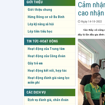
GIỚI THIỆU
Cảm nhận
Giới thiệu chung
cao nhận 
Hừng Đông cơ sở Ba Đình
Ngày 14-10-2022
Lớp kỹ năng xã hội
Các thầy cô cũng n
Lớp tiền tiểu học
đây là lần đầu gia đình
TIN TỨC-HOẠT ĐỘNG
Hoạt động của Trung tâm
Hoạt động của Công đoàn
Qũy trẻ em
Hoạt động kết nối, hợp tác
Hoạt động đánh giá sàng lọc
miễn phí
CÁC DỊCH VỤ
Dịch vụ đánh giá, chẩn đoán