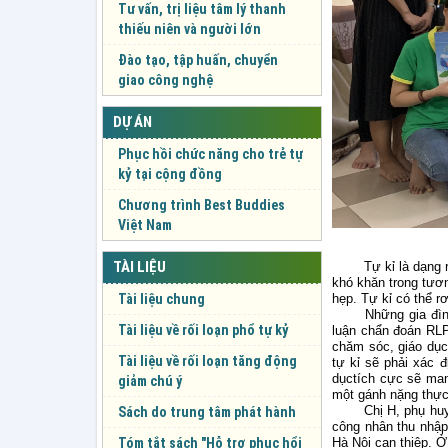
Tư vấn, trị liệu tâm lý thanh
thiếu niên và người lớn
Đào tạo, tập huấn, chuyển
giao công nghệ
DỰ ÁN
Phục hồi chức năng cho trẻ tự
kỷ tại cộng đồng
Chương trình Best Buddies
Việt Nam
TÀI LIỆU
Tự kỉ là dạng 
khó khăn trong tương
Tài liệu chung
hẹp. Tự kỉ có thể rơ
Những gia đìn
Tài liệu về rối loạn phổ tự kỷ
luận chẩn đoán RLPT
chăm sóc, giáo dục 
Tài liệu về rối loạn tăng động
tự kỉ sẽ phải xác đ
dụctích cực sẽ man
giảm chú ý
một gánh nặng thực
Chị H, phụ hu
Sách do trung tâm phát hành
công nhân thu nhập
Tóm tắt sách "Hỗ trợ phục hổi
Hà Nội can thiệp. 