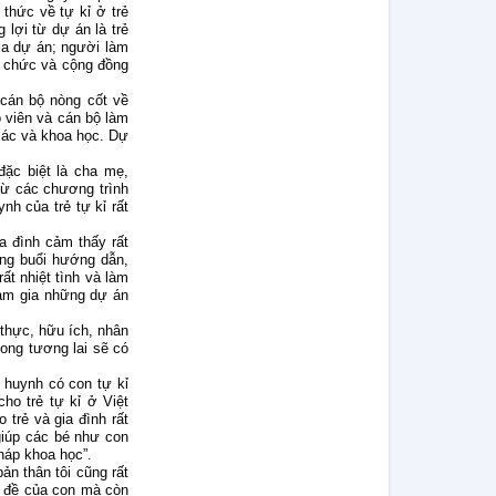
thức về tự kỉ ở trẻ
lợi từ dự án là trẻ
ia dự án; người làm
ổ chức và cộng đồng
cán bộ nòng cốt về
o viên và cán bộ làm
xác và khoa học. Dự
ặc biệt là cha mẹ,
từ các chương trình
h của trẻ tự kỉ rất
ia đình cảm thấy rất
ng buổi hướng dẫn,
ất nhiệt tình và làm
ham gia những dự án
 thực, hữu ích, nhân
mong tương lai sẽ có
 huynh có con tự kỉ
ho trẻ tự kỉ ở Việt
 trẻ và gia đình rất
giúp các bé như con
háp khoa học”.
ản thân tôi cũng rất
ấn đề của con mà còn