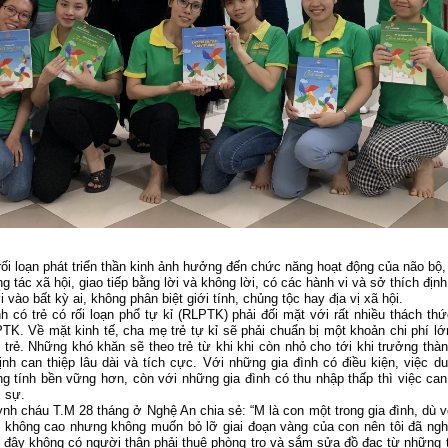
rối loạn phát triển thần kinh ảnh hưởng đến chức năng hoạt động của não bộ,
 tác xã hội, giao tiếp bằng lời và không lời, có các hành vi và sở thích địn
i vào bất kỳ ai, không phân biệt giới tính, chủng tộc hay địa vị xã hội.
h có trẻ có rối loạn phổ tự kỉ (RLPTK) phải đối mặt với rất nhiều thách thứ
K. Về mặt kinh tế, cha mẹ trẻ tự kỉ sẽ phải chuẩn bị một khoản chi phí lớ
trẻ. Những khó khăn sẽ theo trẻ từ khi khi còn nhỏ cho tới khi trưởng thà
ịnh can thiệp lâu dài và tích cực. Với những gia đình có điều kiện, việc duy
g tính bền vững hơn, còn với những gia đình có thu nhập thấp thì việc can 
 sự.
ynh cháu T.M 28 tháng ở Nghệ An chia sẻ: “M là con một trong gia đình, dù 
 không cao nhưng không muốn bỏ lỡ giai đoạn vàng của con nên tôi đã ngh
Ở đây không có người thân phải thuê phòng trọ và sắm sửa đồ đạc từ những t