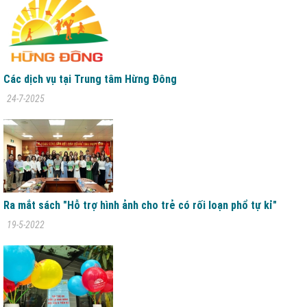
Các dịch vụ tại Trung tâm Hừng Đông
24-7-2025
Ra mắt sách "Hỗ trợ hình ảnh cho trẻ có rối loạn phổ tự kỉ"
19-5-2022