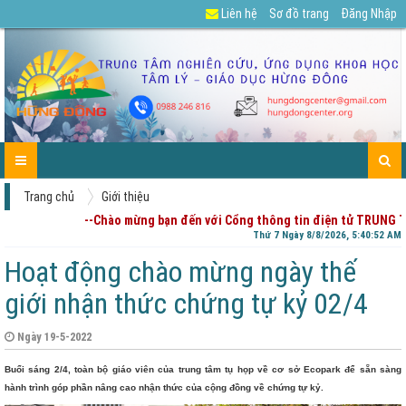
Liên hệ
Sơ đồ trang
Đăng Nhập
GIỚI
TIN
CÁC
DỰ
TUYỂN
TÀI
CHIA
ENGLISH
LIÊN
TRANG
THIỆU
TỨC-
DỊCH
ÁN
DỤNG
LIỆU
SẺ
HỆ
CHỦ
HOẠT
VỤ
CỦA
-
ĐỘNG
PHỤ
GÓP
HUYNH
Ý
Trang chủ
Giới thiệu
--Chào mừng bạn đến với Cổng thông tin điện tử TRUNG 
Thứ 7 Ngày 8/8/2026, 5:40:52 AM
Hoạt động chào mừng ngày thế
giới nhận thức chứng tự kỷ 02/4
Ngày 19-5-2022
Buổi sáng 2/4, toàn bộ giáo viên của trung tâm tụ họp về cơ sở Ecopark để sẵn sàng
hành trình góp phần nâng cao nhận thức của cộng đồng về chứng tự kỷ.