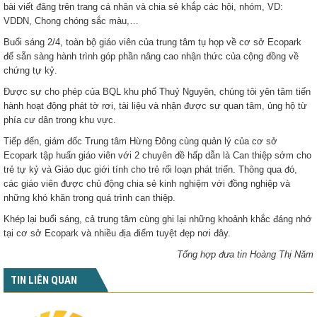
bài viết đăng trên trang cá nhân và chia sẻ khắp các hội, nhóm, VD:
VDDN, Chong chóng sắc màu,…
Buổi sáng 2/4, toàn bộ giáo viên của trung tâm tụ họp về cơ sở Ecopark
để sẵn sàng hành trình góp phần nâng cao nhận thức của cộng đồng về
chứng tự kỷ.
Được sự cho phép của BQL khu phố Thuỷ Nguyên, chúng tôi yên tâm tiến
hành hoạt động phát tờ rơi, tài liệu và nhận được sự quan tâm, ủng hộ từ
phía cư dân trong khu vực.
Tiếp đến, giám đốc Trung tâm Hừng Đông cùng quản lý của cơ sở
Ecopark tập huấn giáo viên với 2 chuyên đề hấp dẫn là Can thiệp sớm cho
trẻ tự kỷ và Giáo dục giới tính cho trẻ rối loạn phát triển. Thông qua đó,
các giáo viên được chủ động chia sẻ kinh nghiệm với đồng nghiệp và
những khó khăn trong quá trình can thiệp.
Khép lại buổi sáng, cả trung tâm cùng ghi lại những khoảnh khắc đáng nhớ
tại cơ sở Ecopark và nhiều địa điểm tuyệt đẹp nơi đây.
Tổng hợp đưa tin Hoàng Thị Năm
TIN LIÊN QUAN