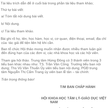
Tài liệu trích dẫn để ở cuối bài trong phần tài liệu tham khảo;
Thứ tự bài viết:
a/ Tóm tắt nội dung bài viết.
b/ Nội dung.
c/ Tài liệu tham khảo.
Bài ghi rõ họ, tên, học hàm, học vị, cơ quan, điện thoại, email, địa chỉ
của tác giả để tiện liên hệ khi cần.
Ban tổ chức Hội thảo mong muốn nhận được nhiều tham luận gửi
đến đúng hạn của các đơn vị, các nhà khoa học và các hội viên.
Tham gia hội thảo. Trung tâm Hừng Đông có 3 thành viên trong 3
tiểu ban khác nhau như.
TS. Trần Văn Công
Trưởng tiểu ban nội
dung;
Ths Vũ Văn Thuấn Ủy viên tiểu ban nội dung; PGĐ trung
tâm
Nguyễn Thị Cẩm Trang ủy viên
ban lễ tân – tài chính:
Trân trọng thông báo!
T/M BAN CHẤP HÀNH
HỘI KHOA HỌC TÂM LÝ-GIÁO DỤC VIỆT
NAM