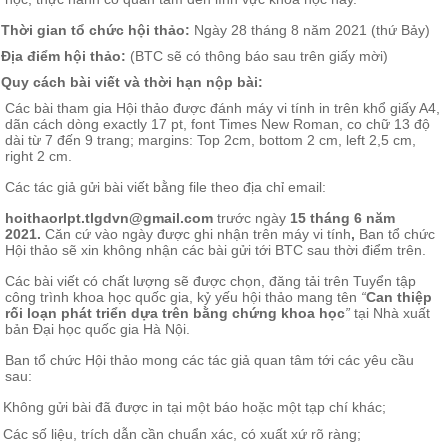
Thời gian tổ chức hội thảo:
Ngày 28 tháng 8 năm 2021 (thứ Bảy)
Địa điểm hội thảo:
(BTC sẽ có thông báo sau trên giấy mời)
Quy cách bài viết và thời hạn nộp bài:
Các bài tham gia Hội thảo được đánh máy vi tính in trên khổ giấy A4,
dãn cách dòng exactly 17 pt, font Times New Roman, co chữ 13 độ
dài từ 7 đến 9 trang; margins: Top 2cm, bottom 2 cm, left 2,5 cm,
right 2 cm.
Các tác giả gửi bài viết bằng file theo địa chỉ email:
hoithaorlpt.tlgdvn@gmail.com
trước ngày
15 tháng 6 năm
2021.
Căn cứ vào ngày được ghi nhận trên máy vi tính
,
Ban tổ chức
Hội thảo sẽ xin không nhận các bài gửi tới BTC sau thời điểm trên.
Các bài viết có chất lượng sẽ được chọn, đăng tải trên Tuyển tập
công trình khoa học quốc gia, kỷ yếu hội thảo mang tên
“
Can thiệp
rối loạn phát triển dựa trên bằng chứng khoa học
”
tại Nhà xuất
bản Đại học quốc gia Hà Nội.
Ban tổ chức Hội thảo mong các tác giả quan tâm tới các yêu cầu
sau:
Không gửi bài đã được in tại một báo hoặc một tạp chí khác;
Các số liệu, trích dẫn cần chuẩn xác, có xuất xứ rõ ràng;