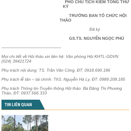
PHÓ CHỦ TỊCH KIÊM TỔNG THƯ
KÝ
TRƯỞNG BAN TỔ CHỨC HỘI
THẢO
Đã ký
GS.TS. NGUYỄN NGỌC PHÚ
——————————————–
Mọi chi tiết về Hội thảo xin liên hệ: Văn phòng Hội KHTL-GDVN:
(024) 39421724
Phụ trách nội dung: TS. Trần Văn Công, ĐT: 0918.690.186
Phụ trách lễ tân – tài chính: ThS. Nguyễn Hà Ly, ĐT: 0989.208.185
Phụ trách Thông tin-Truyền thông Hội thảo: Bà Đặng Thị Phương
Thảo, ĐT: 0937.566.333
TIN LIÊN QUAN