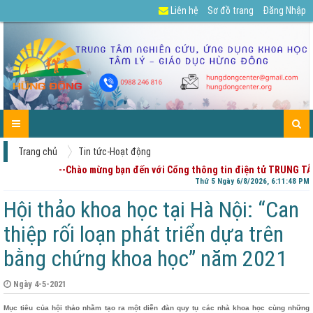
Liên hệ
Sơ đồ trang
Đăng Nhập
GIỚI
TIN
CÁC
DỰ
TUYỂN
TÀI
CHIA
ENGLISH
LIÊN
TRANG
THIỆU
TỨC-
DỊCH
ÁN
DỤNG
LIỆU
SẺ
HỆ
CHỦ
HOẠT
VỤ
CỦA
-
ĐỘNG
PHỤ
GÓP
HUYNH
Ý
Trang chủ
Tin tức-Hoạt động
--Chào mừng bạn đến với Cổng thông tin điện tử TRUNG TÂ
Thứ 5 Ngày 6/8/2026, 6:11:49 PM
Hội thảo khoa học tại Hà Nội: “Can
thiệp rối loạn phát triển dựa trên
bằng chứng khoa học” năm 2021
Ngày 4-5-2021
Mục tiêu của hội thảo nhằm tạo ra một diễn đàn quy tụ các nhà khoa học cùng những