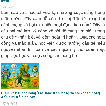
hoãn
9-12-2025
Làm sao vừa học tốt vừa tận hưởng cuộc sống trong
môi trường đầy cám dỗ của thiết bị điện tử trong bối
cảnh mạng xã hội rất nhiều hoạt động hấp dẫn? Đây là
câu hỏi mà lớp Kỹ năng xã hội đã cùng tìm hiểu trong
chủ đề “Nhận biết và kiểm soát trì hoãn”. Qua các hoạt
động và thảo luận, học viên được hướng dẫn để hiểu
nguyên nhân trì hoãn và cách quản lý thói quen này,
giúp việc học và cuộc sống cân bằng hơn.
Brain Rot: Hiện tượng ‘thối não’ trên mạng xã hội và tác động
đến giới trẻ hiện nay
17-10-2025