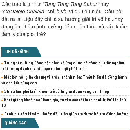
Các trào lưu như
“Tung Tung Tung Sahur”
hay
“Chalalelo Chalala”
chỉ là vài ví dụ tiêu biểu. Câu hỏi
đặt ra là: Liệu đây chỉ là xu hướng giải trí vô hại, hay
đang âm thầm ảnh hưởng đến nhận thức và sức khỏe
tâm lý của giới trẻ?
TIN ĐÃ ĐĂNG
Trung tâm Hừng Đông cập nhật và ứng dụng bộ công cụ trắc nghiệm
mới trong đánh giá rối loạn ngôn ngữ phát triển
Mất kết nối giữa cha mẹ và trẻ vị thành niên: Thấu hiểu để đồng hành
và gắn kết cùng con
5 hiểu lầm phổ biến khiến trẻ bỏ lỡ giai đoạn vàng can thiệp
Khai giảng khoá học "Đánh giá, tư vấn các rồi loạn phát triển" lần thứ
10
Đánh giá tâm lý sớm - Bước đầu tiên giúp trẻ được hỗ trợ đúng hướng
QUẢNG CÁO