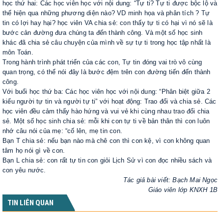
học thứ hai: Các học viên học với nội dung: “Tự ti? Tự ti được bộc lộ và
thể hiện qua những phương diện nào? VD minh họa và phân tích ? Tự
tin có lợi hay hại? học viên VA chia sẻ: con thấy tự ti có hại vì nó sẽ là
bước cản đường đưa chúng ta đến thành công. Và một số học sinh
khác đã chia sẻ câu chuyện của mình về sự tự ti trong học tập nhất là
môn Toán.
Trong hành trình phát triển của các con, Tự tin đóng vai trò vô cùng
quan trọng, có thể nói đây là bước đệm trên con đường tiến đến thành
công.
Với buổi học thứ ba: Các học viên học với nội dung: “Phân biệt giữa 2
kiểu người tự tin và người tự ti” với hoạt động: Trao đổi và chia sẻ. Các
học viên đều cảm thấy hào hứng và vui vẻ khi cùng nhau trao đổi chia
sẻ. Một số học sinh chia sẻ: mỗi khi con tự ti về bản thân thì con luôn
nhớ câu nói của mẹ: “cố lên, mẹ tin con.
Bạn T chia sẻ: nếu bạn nào mà chê con thì con kệ, vì con không quan
tâm họ nói gì về con.
Bạn L chia sẻ: con rất tự tin con giỏi Lịch Sử vì con đọc nhiều sách và
con yêu nước.
Tác giả bài viết: Bạch Mai Ngọc
Giáo viên lớp KNXH 1B
TIN LIÊN QUAN