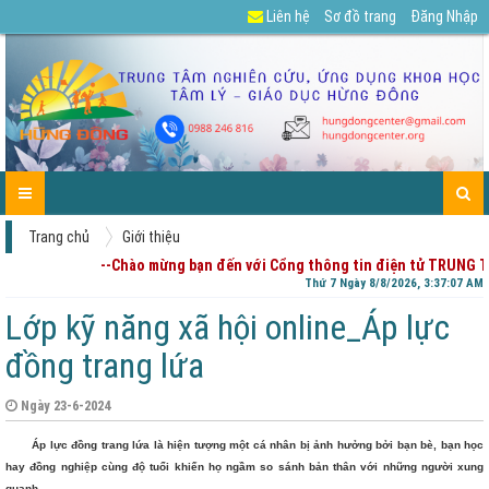
Liên hệ
Sơ đồ trang
Đăng Nhập
GIỚI
TIN
CÁC
DỰ
TUYỂN
TÀI
CHIA
ENGLISH
LIÊN
TRANG
THIỆU
TỨC-
DỊCH
ÁN
DỤNG
LIỆU
SẺ
HỆ
CHỦ
HOẠT
VỤ
CỦA
-
ĐỘNG
PHỤ
GÓP
HUYNH
Ý
Trang chủ
Giới thiệu
--Chào mừng bạn đến với Cổng thông tin điện tử TRUNG 
Thứ 7 Ngày 8/8/2026, 3:37:07 AM
Lớp kỹ năng xã hội online_Áp lực
đồng trang lứa
Ngày 23-6-2024
Áp lực đồng trang lứa là hiện tượng một cá nhân bị ảnh hưởng bởi bạn bè, bạn học
hay đồng nghiệp cùng độ tuổi khiến họ ngầm so sánh bản thân với những người xung
quanh