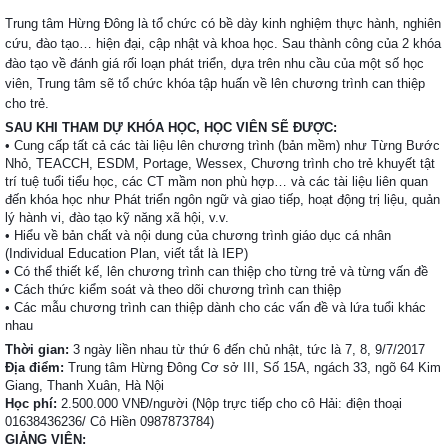
Trung tâm Hừng Đông là tổ chức có bề dày kinh nghiệm thực hành, nghiên
cứu, đào tạo… hiện đại, cập nhật và khoa học. Sau thành công của 2 khóa
đào tạo về đánh giá rối loạn phát triển, dựa trên nhu cầu của một số học
viên, Trung tâm sẽ tổ chức khóa tập huấn về lên chương trình can thiệp
cho trẻ.
SAU KHI THAM DỰ KHÓA HỌC, HỌC VIÊN SẼ ĐƯỢC:
• Cung cấp tất cả các tài liệu lên chương trình (bản mềm) như Từng Bước
Nhỏ, TEACCH, ESDM, Portage, Wessex, Chương trình cho trẻ khuyết tật
trí tuệ tuổi tiểu học, các CT mầm non phù hợp… và các tài liệu liên quan
đến khóa học như Phát triển ngôn ngữ và giao tiếp, hoạt động trị liệu, quản
lý hành vi, đào tạo kỹ năng xã hội, v.v.
• Hiểu về bản chất và nội dung của chương trình giáo dục cá nhân
(Individual Education Plan, viết tắt là IEP)
• Có thể thiết kế, lên chương trình can thiệp cho từng trẻ và từng vấn đề
• Cách thức kiểm soát và theo dõi chương trình can thiệp
• Các mẫu chương trình can thiệp dành cho các vấn đề và lứa tuổi khác
nhau
Thời gian:
3 ngày liền nhau từ thứ 6 đến chủ nhật, tức là 7, 8, 9/7/2017
Địa điểm:
Trung tâm Hừng Đông Cơ sở III, Số 15A, ngách 33, ngõ 64 Kim
Giang, Thanh Xuân, Hà Nội
Học phí:
2.500.000 VNĐ/người (Nộp trực tiếp cho cô Hải: điện thoại
01638436236/ Cô Hiền 0987873784)
GIẢNG VIÊN: