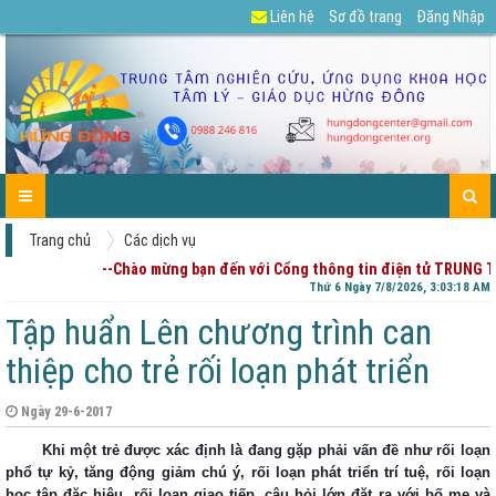
Liên hệ
Sơ đồ trang
Đăng Nhập
GIỚI
TIN
CÁC
DỰ
TUYỂN
TÀI
CHIA
ENGLISH
LIÊN
TRANG
THIỆU
TỨC-
DỊCH
ÁN
DỤNG
LIỆU
SẺ
HỆ
CHỦ
HOẠT
VỤ
CỦA
-
ĐỘNG
PHỤ
GÓP
HUYNH
Ý
Trang chủ
Các dịch vụ
--Chào mừng bạn đến với Cổng thông tin điện tử TRUNG 
Thứ 6 Ngày 7/8/2026, 3:03:18 AM
Tập huẩn Lên chương trình can
thiệp cho trẻ rối loạn phát triển
Ngày 29-6-2017
Khi một trẻ được xác định là đang gặp phải vấn đề như rối loạn
phổ tự kỷ, tăng động giảm chú ý, rối loạn phát triển trí tuệ, rối loạn
học tập đặc hiệu, rối loạn giao tiếp, câu hỏi lớn đặt ra với bố mẹ và