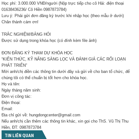
Học phí: 3.000.000 VNĐ/người (Nộp trực tiếp cho cô Hải: điện thoại
01638436236/ Cô Hiền 0987873784)
Lưu ý: Phải gửi đơn đăng ký trước khi nhập học (theo mẫu ở dưới)
Chân thành cám ơn!
TRẮC NGHIỆM/BẢNG HỎI
Được sử dụng trong khóa học (có đính kèm file ảnh)
ĐƠN ĐĂNG KÝ THAM DỰ KHÓA HỌC
“KIẾN THỨC, KỸ NĂNG SÀNG LỌC VÀ ĐÁNH GIÁ CÁC RỐI LOẠN
PHÁT TRIỂN”
Mời anh/chị điền các thông tin dưới đây và gửi về cho ban tổ chức, để
chúng tôi có thể chuẩn bị tốt hơn cho khóa học.
Họ và tên:
Ngày tháng năm sinh:
Đơn vị công tác:
Điện thoại:
Email:
Địa chỉ gửi về: hungdongcenter@gmail.com
Nếu anh/chị cần thêm các thông tin khác, xin gọi cho ThS. Vũ Thị Thu
Hiền, ĐT: 0987873784
TIN LIÊN QUAN