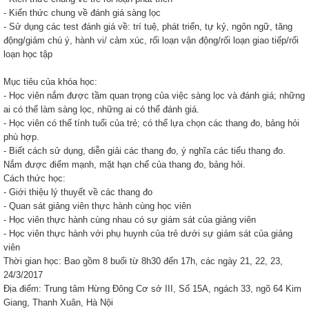
- Kiến thức chung về đánh giá sàng lọc
- Sử dụng các test đánh giá về: trí tuệ, phát triển, tự kỷ, ngôn ngữ, tăng
động/giảm chú ý, hành vi/ cảm xúc, rối loạn vận động/rối loạn giao tiếp/rối
loạn học tập
Mục tiêu của khóa học:
- Học viên nắm được tầm quan trọng của việc sàng lọc và đánh giá; những
ai có thể làm sàng lọc, những ai có thể đánh giá.
- Học viên có thể tính tuổi của trẻ; có thể lựa chọn các thang đo, bảng hỏi
phù hợp.
- Biết cách sử dụng, diễn giải các thang đo, ý nghĩa các tiểu thang đo.
Nắm được điểm mạnh, mặt hạn chế của thang đo, bảng hỏi.
Cách thức học:
- Giới thiệu lý thuyết về các thang đo
- Quan sát giảng viên thực hành cùng học viên
- Học viên thực hành cùng nhau có sự giám sát của giảng viên
- Học viên thực hành với phụ huynh của trẻ dưới sự giám sát của giảng
viên
Thời gian học: Bao gồm 8 buổi từ 8h30 đến 17h, các ngày 21, 22, 23,
24/3/2017
Địa điểm: Trung tâm Hừng Đông Cơ sở III, Số 15A, ngách 33, ngõ 64 Kim
Giang, Thanh Xuân, Hà Nội