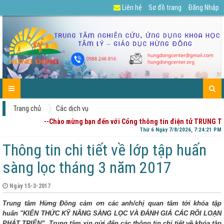
Liên hệ
Sơ đồ trang
Đăng Nhập
GIỚI
TIN
CÁC
DỰ
TUYỂN
TÀI
CHIA
ENGLISH
LIÊN
TRANG
THIỆU
TỨC-
DỊCH
ÁN
DỤNG
LIỆU
SẺ
HỆ
CHỦ
HOẠT
VỤ
CỦA
-
ĐỘNG
PHỤ
GÓP
HUYNH
Ý
Trang chủ
Các dịch vụ
--Chào mừng bạn đến với Cổng thông tin điện tử TRUNG T
Thứ 6 Ngày 7/8/2026, 7:24:21 PM
Thông tin chi tiết về lớp tập huấn
sàng lọc tháng 3 năm 2017
Ngày 15-3-2017
Trung tâm Hừng Đông cảm ơn các anh/chị quan tâm tới khóa tập
huấn "KIẾN THỨC KỸ NĂNG SÀNG LỌC VÀ ĐÁNH GIÁ CÁC RỐI LOẠN
PHÁT TRIỂN”. Trung tâm xin gửi đến các thông tin chi tiết về khóa tập