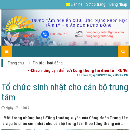
Liên hệ
Sơ đồ trang
Đăng Nhập
GIỚI
TIN
CÁC
DỰ
TUYỂN
TÀI
CHIA
ENGLISH
LIÊN
TRANG
THIỆU
TỨC-
DỊCH
ÁN
DỤNG
LIỆU
SẺ
HỆ
CHỦ
HOẠT
VỤ
CỦA
-
ĐỘNG
PHỤ
GÓP
HUYNH
Ý
Trang chủ
Tin tức-Hoạt động
--Chào mừng bạn đến với Cổng thông tin điện tử TRUNG 
Thứ hai Ngày 10/8/2026, 7:05:16 PM
Tổ chức sinh nhật cho cán bộ trung
tâm
Ngày 17-1-2017
Một trong những hoạt động thường xuyên của Công đoàn Trung tâm
là việc tổ chức sinh nhật cho cán bộ trung tâm theo từng tháng một.