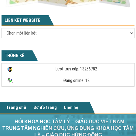
LIÊN KẾT WEBSITE
THỐNG KÊ
Lượt truy cập: 13256782
Đang online: 12
Trang chủ
Sơ đồ trang
Liên hệ
HỘI KHOA HỌC TÂM LÝ – GIÁO DỤC VIỆT NAM
TRUNG TÂM NGHIÊN CỨU, ỨNG DỤNG KHOA HỌC TÂM
LÝ – GIÁO DỤC HỪNG ĐÔNG