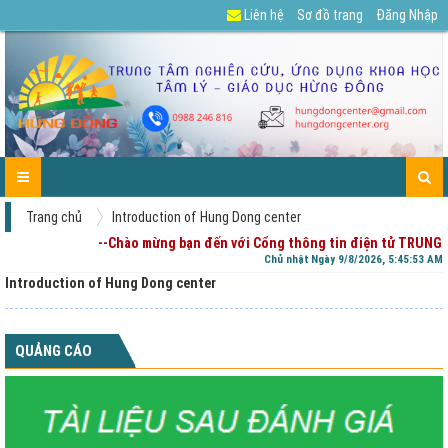
Liên hệ
Sơ đồ trang
Đăng Nhập
GIỚI
TIN
CÁC
DỰ
TUYỂN
TÀI
CHIA
ENGLISH
LIÊN
TRANG
THIỆU
TỨC-
DỊCH
ÁN
DỤNG
LIỆU
SẺ
HỆ
CHỦ
HOẠT
VỤ
CỦA
-
ĐỘNG
PHỤ
GÓP
HUYNH
Ý
Trang chủ
Introduction of Hung Dong center
--Chào mừng bạn đến với Cổng thông tin điện tử TRUNG
Chủ nhật Ngày 9/8/2026, 5:45:54 AM
Introduction of Hung Dong center
QUẢNG CÁO