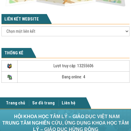
LIÊN KẾT WEBSITE
THỐNG KÊ
Lượt truy cập: 13255606
Đang online: 4
Trang chủ
Sơ đồ trang
Liên hệ
HỘI KHOA HỌC TÂM LÝ – GIÁO DỤC VIỆT NAM
TRUNG TÂM NGHIÊN CỨU, ỨNG DỤNG KHOA HỌC TÂM
LÝ – GIÁO DỤC HỪNG ĐÔNG