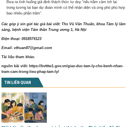
Đưa ra tình huống giả định thách thức tư duy “nếu trầm cảm trở lại
trong tương lai bạn dự đoán mình có thể nhận diện và ứng phó phù hợp
bao nhiêu phần trăm”.
Các góp ý xin gửi tác giả bài viết: Ths Vũ Văn Thuấn, khoa Tâm lý lâm
sàng, bệnh viện Tâm thần Trung ương 1, Hà Nội
Điện thoại: 0918574123
Email- vthuan87@gmail.com
Tài liệu tham khảo.
nguồn bài viết:
https://bvtttw1.gov.vn/giao-duc-tam-ly-cho-benh-nhan-
tram-cam-trong-lieu-phap-tam-ly/
TIN LIÊN QUAN