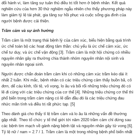
đổi hành vi, làm tăng sự tuân thủ điều trị tốt hơn ở bệnh nhân. Kết quả
nghiên cứu của hơn 30 thử nghiệm ngẫu nhiên cho thấy phương pháp này
làm giảm tỷ lệ tái phát, gia tăng sự hồi phục và cuộc sống gia đình của
người bệnh được cải thiện.
Trầm cảm và sự ảnh hưởng
Trầm cảm là một trạng thái bệnh lý của cảm xúc, biểu hiện bằng quá trình
ức chế toàn bộ các hoạt động tâm thần: chủ yếu là ức chế cảm xúc, ức
chế tư duy, và ức chế vận động [3]. Trầm cảm là một hội chứng có nhiều
nguyên nhân gây ra thường chia thành nhóm nguyên nhân nội sinh và
nguyên nhân ngoại sinh.
Người được chẩn đoán trầm cảm khi có những cảm xúc trầm kéo dài ít
nhất 2 tuần. Khi mắc, bệnh nhân có các triệu chứng cảm thấy buồn bã, cô
đơn, dể cáu kỉnh, tồi tệ, vô vọng, lo âu và bối rối những triệu chứng đó có
lẽ đi cùng với các triệu chứng của cơ thể [4]. Những triệu chứng cơ thể thì
phổ biến trong trầm cảm nặng có lẽ dẫn đầu đó là các triệu chứng đau
nhức mãn tính và điều trị rất phức tạp. [5]
Theo đánh giá cho thấy tỉ lệ trầm cảm và lo âu là những vấn đề thường
gặp nhất. Theo tổ chức y tế thế giới tới năm 2020 trầm cảm chỉ đứng sau
các bệnh tim mạch về gánh nặng bệnh tật và nguyên nhân gây tử vong [6].
Tỷ lệ nữ / nam = 2.7 / 1. Trầm cảm là một trong những bệnh phổ biến nhất