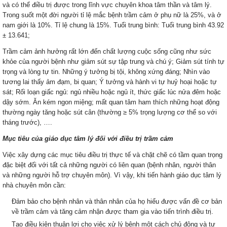
và có thể điều trị được trong lĩnh vực chuyên khoa tâm thần và tâm lý.
Trong suốt một đời người tỉ lệ mắc bệnh trầm cảm ở phụ nữ là 25%, và ở
nam giới là 10%. Tỉ lệ chung là 15%. Tuổi trung bình: Tuổi trung bình 43.92
± 13.641;
Trầm cảm ảnh hưởng rất lớn đến chất lượng cuộc sống cũng như sức
khỏe của người bệnh như giảm sút sự tập trung và chú ý; Giảm sút tính tự
trọng và lòng tự tin. Những ý tưởng bị tội, không xứng đáng; Nhìn vào
tương lai thấy ảm đạm, bi quan; Ý tưởng và hành vi tự huỷ hoại hoặc tự
sát; Rối loạn giấc ngủ: ngủ nhiều hoặc ngủ ít, thức giấc lúc nửa đêm hoặc
dậy sớm. Ăn kém ngon miệng; mất quan tâm ham thích những hoạt động
thường ngày tăng hoặc sút cân (thường ≥ 5% trọng lượng cơ thể so với
tháng trước), ….
Mục tiêu của giáo dục tâm lý đối với điều trị trầm cảm
Việc xây dựng các mục tiêu điều trị thực tế và chặt chẽ có tầm quan trọng
đặc biệt đối với tất cả những người có liên quan (bệnh nhân, người thân
và những người hỗ trợ chuyên môn). Vì vậy, khi tiến hành giáo dục tâm lý
nhà chuyên môn cần:
Đảm bảo cho bệnh nhân và thân nhân của họ hiểu được vấn đề cơ bản
về trầm cảm và tăng cảm nhận được tham gia vào tiến trình điều trị.
Tạo điều kiện thuận lợi cho việc xử lý bệnh một cách chủ động và tự