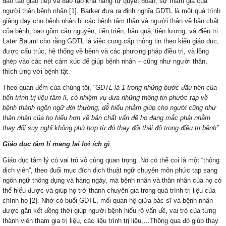
đào tạo giao tiếp và đào tạo khả năng tự quyết đoán; sự tham gia của
người thân bệnh nhân [1]. Barker đưa ra định nghĩa GDTL là một quá trình
giảng dạy cho bệnh nhân bị các bệnh tâm thần và người thân về bản chất
của bệnh, bao gồm căn nguyên, tiến triển, hậu quả, tiên lượng, và điều trị.
Later Bäuml cho rằng GDTL là việc cung cấp thông tin theo kiểu giáo dục,
được cấu trúc, hệ thống về bệnh và các phương pháp điều trị, và lồng
ghép vào các nét cảm xúc để giúp bệnh nhân – cũng như người thân,
thích ứng với bệnh tật.
Theo quan đểm của chúng tôi, “
GDTL là 1 trong những bước đầu tiên của
tiến trình trị liệu tâm lí, có nhiệm vụ đưa những thông tin phước tạp về
bệnh thành ngôn ngữ đời thường, dễ hiểu nhằm giúp cho người cũng như
thân nhân của họ hiểu hơn về bản chất vấn đề họ đang mắc phải nhằm
thay đổi suy nghĩ không phù hợp từ đó thay đổi thái độ trong điều trị bệnh”
Giáo dục tâm lí mang lại lợi ích gì
Giáo dục tâm lý có vai trò vô cùng quan trọng. Nó có thể coi là một “thông
dịch viên”, theo đuổi mục đích dịch thuật ngữ chuyên môn phức tạp sang
ngôn ngữ thông dụng và hàng ngày, mà bệnh nhân và thân nhân của họ có
thể hiểu được và giúp họ trở thành chuyên gia trong quá trình trị liệu của
chính họ [2]. Nhờ có buổi GDTL, mối quan hệ giữa bác sĩ và bệnh nhân
được gắn kết đồng thời giúp người bệnh hiểu rõ vấn đề, vai trò của từng
thành viên tham gia trị liệu, các liệu trình trị liệu,…Thông qua đó giúp thay