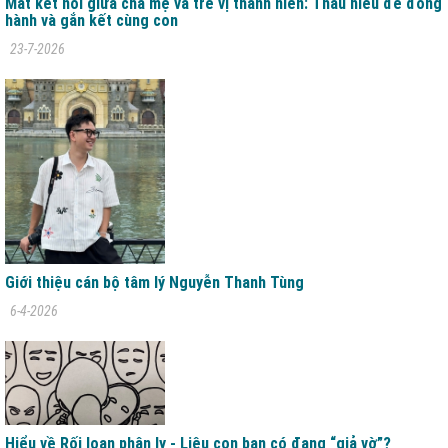
Mất kết nối giữa cha mẹ và trẻ vị thành niên: Thấu hiểu để đồng
hành và gắn kết cùng con
23-7-2026
Giới thiệu cán bộ tâm lý Nguyễn Thanh Tùng
6-4-2026
Hiểu về Rối loạn phân ly - Liệu con bạn có đang “giả vờ”?