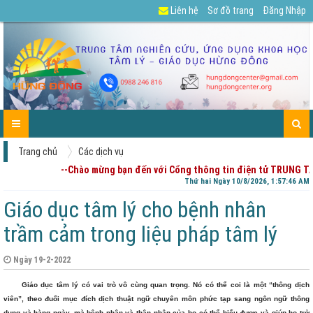
Liên hệ
Sơ đồ trang
Đăng Nhập
GIỚI
TIN
CÁC
DỰ
TUYỂN
TÀI
CHIA
ENGLISH
LIÊN
TRANG
THIỆU
TỨC-
DỊCH
ÁN
DỤNG
LIỆU
SẺ
HỆ
CHỦ
HOẠT
VỤ
CỦA
-
ĐỘNG
PHỤ
GÓP
HUYNH
Ý
Trang chủ
Các dịch vụ
--Chào mừng bạn đến với Cổng thông tin điện tử TRUNG T
Thứ hai Ngày 10/8/2026, 1:57:47 AM
Giáo dục tâm lý cho bệnh nhân
trầm cảm trong liệu pháp tâm lý
Ngày 19-2-2022
Giáo dục tâm lý có vai trò vô cùng quan trọng. Nó có thể coi là một “thông dịch
viên”, theo đuổi mục đích dịch thuật ngữ chuyên môn phức tạp sang ngôn ngữ thông
dụng và hàng ngày, mà bệnh nhân và thân nhân của họ có thể hiểu được và giúp họ trở