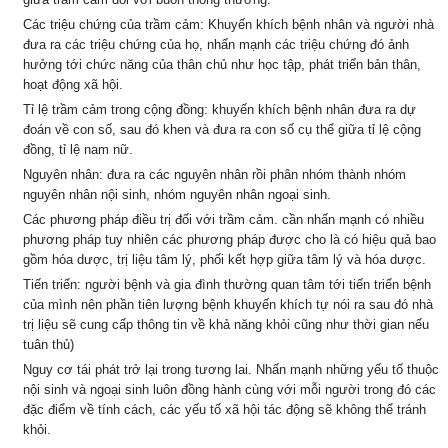
Các triệu chứng của trầm cảm: Khuyến khích bệnh nhân và người nhà
đưa ra các triệu chứng của họ, nhấn mạnh các triệu chứng đó ảnh
hưởng tới chức năng của thân chủ như học tập, phát triển bản thân,
hoạt động xã hội.
Tỉ lệ trầm cảm trong cộng đồng: khuyến khích bệnh nhân đưa ra dự
đoán về con số, sau đó khen và đưa ra con số cụ thể giữa tỉ lệ cộng
đồng, tỉ lệ nam nữ.
Nguyên nhân: đưa ra các nguyên nhân rồi phân nhóm thành nhóm
nguyên nhân nội sinh, nhóm nguyên nhân ngoại sinh.
Các phương pháp điều trị đối với trầm cảm. cần nhấn mạnh có nhiều
phương pháp tuy nhiên các phương pháp được cho là có hiệu quả bao
gồm hóa dược, trị liệu tâm lý, phối kết hợp giữa tâm lý và hóa dược.
Tiến triển: người bệnh và gia đình thường quan tâm tới tiến triển bệnh
của mình nên phần tiên lượng bệnh khuyến khích tự nói ra sau đó nhà
trị liệu sẽ cung cấp thông tin về khả năng khỏi cũng như thời gian nếu
tuân thủ)
Nguy cơ tái phát trở lại trong tương lai. Nhấn mạnh những yếu tố thuộc
nội sinh và ngoại sinh luôn đồng hành cùng với mỗi người trong đó các
đặc điểm về tính cách, các yếu tố xã hội tác động sẽ không thể tránh
khỏi.