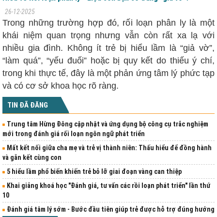
26-12-2025
Trong những trường hợp đó, rối loạn phân ly là một
khái niệm quan trọng nhưng vẫn còn rất xa lạ với
nhiều gia đình. Không ít trẻ bị hiểu lầm là “giả vờ”,
“làm quá”, “yếu đuối” hoặc bị quy kết do thiếu ý chí,
trong khi thực tế, đây là một phản ứng tâm lý phức tạp
và có cơ sở khoa học rõ ràng.
TIN ĐÃ ĐĂNG
Trung tâm Hừng Đông cập nhật và ứng dụng bộ công cụ trắc nghiệm
mới trong đánh giá rối loạn ngôn ngữ phát triển
Mất kết nối giữa cha mẹ và trẻ vị thành niên: Thấu hiểu để đồng hành
và gắn kết cùng con
5 hiểu lầm phổ biến khiến trẻ bỏ lỡ giai đoạn vàng can thiệp
Khai giảng khoá học "Đánh giá, tư vấn các rồi loạn phát triển" lần thứ
10
Đánh giá tâm lý sớm - Bước đầu tiên giúp trẻ được hỗ trợ đúng hướng