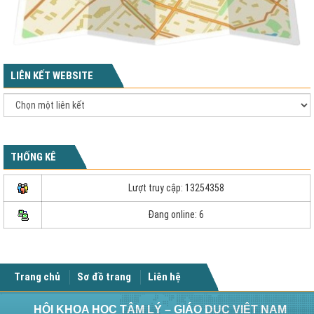
LIÊN KẾT WEBSITE
THỐNG KÊ
Lượt truy cập: 13254358
Đang online: 6
Trang chủ
Sơ đồ trang
Liên hệ
HỘI KHOA HỌC TÂM LÝ – GIÁO DỤC VIỆT NAM