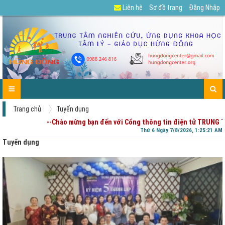
Liên hệ
Sơ đồ trang
Đăng Nhập
GIỚI
TIN
CÁC
DỰ
TUYỂN
TÀI
CHIA
ENGLISH
LIÊN
TRANG
THIỆU
TỨC-
DỊCH
ÁN
DỤNG
LIỆU
SẺ
HỆ
CHỦ
HOẠT
VỤ
CỦA
-
ĐỘNG
PHỤ
GÓP
HUYNH
Ý
Trang chủ
Tuyển dụng
--Chào mừng bạn đến với Cổng thông tin điện tử TRUNG T
Thứ 6 Ngày 7/8/2026, 1:25:22 AM
Tuyển dụng